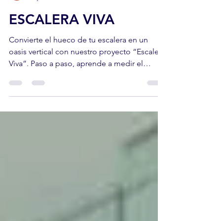
Pisumma GardenTips
11 jul 2025
4 min de lectura
ESCALERA VIVA
Convierte el hueco de tu escalera en un
oasis vertical con nuestro proyecto “Escalera
Viva”. Paso a paso, aprende a medir el
espacio, elegir macetas, colocar piedras
decorativas, instalar iluminación LED y añadir
plantas purificadoras que revitalizan tu
hogar. Inspírate y comparte tu versión con
#PISUMMA.