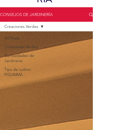
CONSEJOS DE JARDINERÍA
Creaciones Verdes
All Posts
Creaciones Verdes
Curiosidades de
Jardinería
Tips de cultivo
PISUMMA