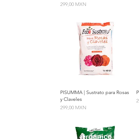
Precio
299,00 MXN
Vista rápida
PISUMMA | Sustrato para Rosas
P
y Claveles
P
2
Precio
299,00 MXN