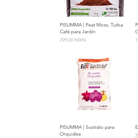
Vista rápida
PISUMMA | Peat Moss, Turba
P
Café para Jardín
G
Precio
P
299,00 MXN
1
Vista rápida
PISUMMA | Sustrato para
E
Orquidea
P
2