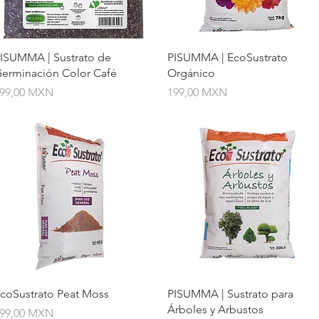
Vista rápida
Vista rápida
ISUMMA | Sustrato de
PISUMMA | EcoSustrato
erminación Color Café
Orgánico
recio
Precio
99,00 MXN
199,00 MXN
Vista rápida
Vista rápida
coSustrato Peat Moss
PISUMMA | Sustrato para
Árboles y Arbustos
recio
99,00 MXN