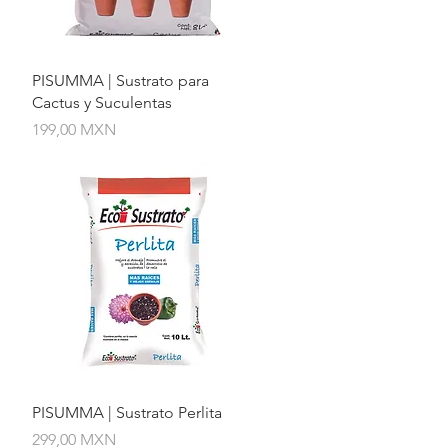
Vista rápida
PISUMMA | Sustrato para
Cactus y Suculentas
Precio
199,00 MXN
Vista rápida
PISUMMA | Sustrato Perlita
Precio
299,00 MXN