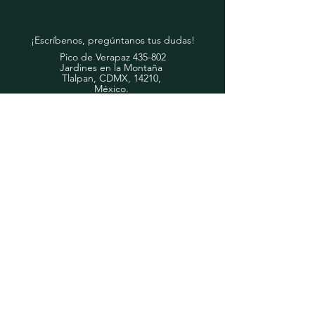
¡Escríbenos, pregúntanos tus dudas!
Pico de Verapaz 435-802
Jardines en la Montaña
Tlalpan, CDMX, 14210,
​México.
Mail:
ventas2@pisumma.com
Inicio
Consejos de Jardinería
Productos
Contacto
Peladora-Lavadora de Frutas
Youtube
Acerca de Nosotros