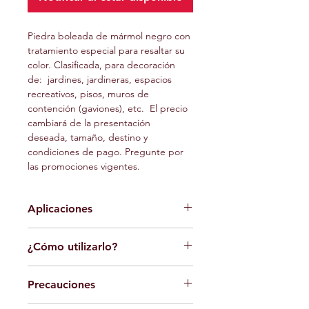
Piedra boleada de mármol negro con 
tratamiento especial para resaltar su 
color. Clasificada, para decoración 
de:  jardines, jardineras, espacios 
recreativos, pisos, muros de 
contención (gaviones), etc.  El precio 
cambiará de la presentación 
deseada, tamaño, destino y 
condiciones de pago. Pregunte por 
las promociones vigentes. 
Aplicaciones
Utilícelo en:
¿Cómo utilizarlo?
Jardines.
Jardineras.
Seleccionar el área a cubrir.
Macetas.
Precauciones
Quitar hierbas y plantas no 
Áreas verdes en general.
deseadas del área 
Gaviones.