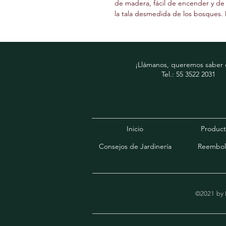
de madera, fácil de encender y de
la tala desmedida de los bosques. 
¡Llámanos, queremos saber d
Tel.: 55 3522 2031
Inicio
Product
Consejos de Jardinería
Reembol
©2021 by