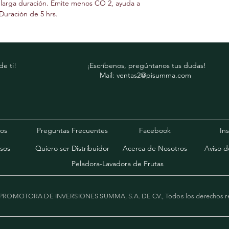
 larga duración. Emite menos CO 2, ayuda a 
flechas.
Duración de 5 hrs. 
e ti!
¡Escríbenos, pregúntanos tus dudas!
Mail:
ventas2@pisumma.com
os
Preguntas Frecuentes
Facebook
In
sos
Quiero ser Distribuidor
Acerca de Nosotros
Aviso d
Peladora-Lavadora de Frutas
 PROMOTORA DE INVERSIONES SUMMA, S.A. DE CV., Todos los derechos r