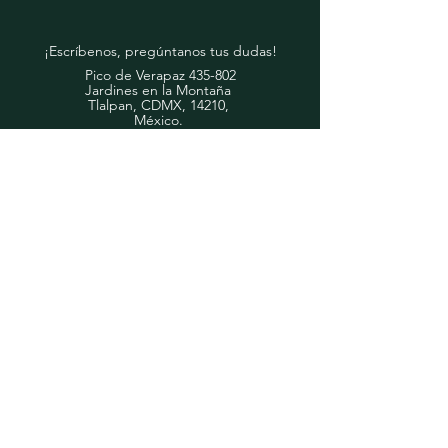
¡Escríbenos, pregúntanos tus dudas!
Pico de Verapaz 435-802
Jardines en la Montaña
Tlalpan, CDMX, 14210,
​México.
Mail:
ventas2@pisumma.com
Inicio
Consejos de Jardinería
Productos
Contacto
Peladora-Lavadora de Frutas
Youtube
Acerca de Nosotros