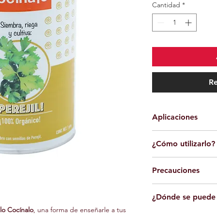
Cantidad
*
Re
Aplicaciones
Utilícelo en:
¿Cómo utilizarlo?
Huertos en ca
Cocina. 
Plante las sem
Talleres para 
Precauciones
cubriéndo las
Riegue sin ll
Supervise su uso sie
encharcamien
¿Dónde se puede 
Para mantenerse limp
seco agregue
jardinería. 
alo Cocínalo
, una forma de enseñarle a tus 
Coloque el ta
Este producto lo pue