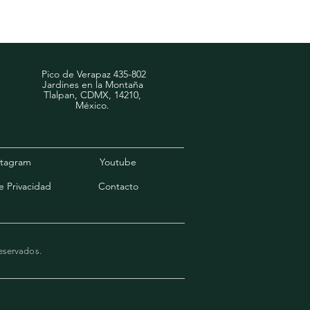
 bien pregunte por los 
rcanos a su ubicación. 
Pico de Verapaz 435-802
Jardines en la Montaña
Tlalpan, CDMX, 14210,
​México.
stagram
Youtube
e Privacidad
Contacto
eservados.