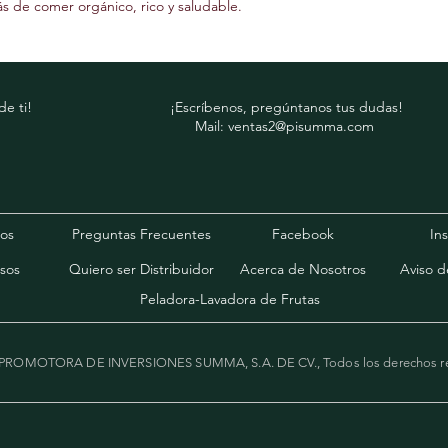
más de comer orgánico, rico y saludable.
8 a 10 hrs. 
Home Depot México o
distribuidores más ce
e ti!
¡Escríbenos, pregúntanos tus dudas!
Mail:
ventas2@pisumma.com
os
Preguntas Frecuentes
Facebook
In
sos
Quiero ser Distribuidor
Acerca de Nosotros
Aviso d
Peladora-Lavadora de Frutas
 PROMOTORA DE INVERSIONES SUMMA, S.A. DE CV., Todos los derechos r