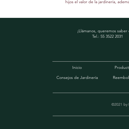
hijos el valor de la jardinería, ade
¡Llámanos, queremos saber d
Tel.: 55 3522 2031
Inicio
Product
Consejos de Jardinería
Reembol
©2021 by